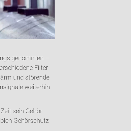
rgangs genommen –
rschiedene Filter
 Lärm und störende
signale weiterhin
Zeit sein Gehör
ablen Gehörschutz