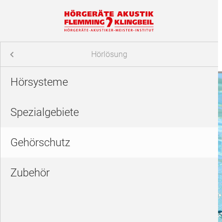
Hörlösung
Home
Hörsysteme
Hörlösung
Spezialgebiete
Gehörsch
Service
Gehörschutz
Shop
Zubehör
Über uns