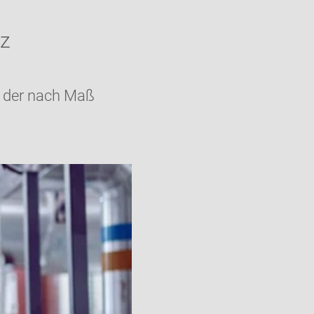
tz
t der nach Maß