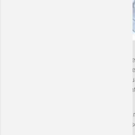
Für diesen individ
er bietet somit per
an die jeweilige Si
Geräusche konstant
gut zu hören.
Wer oft starkem Lär
schützen möchte, s
entscheiden.