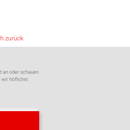
ch zurück
kt an oder schauen
 wir höflichst