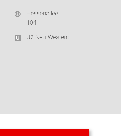
Hessenallee
104
U2 Neu-Westend