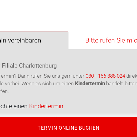
nehmen. Ich kann Flemming&Klingbeil
in dieser Filiale bestens empfehlen!
in vereinbaren
Bitte rufen Sie mi
r Filiale Charlottenburg
Termin? Dann rufen Sie uns gern unter
030 - 166 388 024
dire
ale vorbei. Wenn es sich um einen
Kindertermin
handelt, bitten
fen.
öchte einen
Kindertermin
.
TERMIN ONLINE BUCHEN