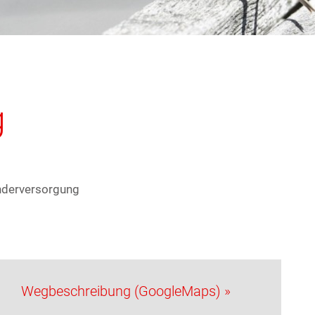
g
nderversorgung
Wegbeschreibung (GoogleMaps) »