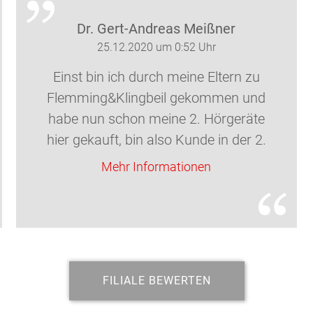
Dr. Gert-Andreas Meißner
25.12.2020 um 0:52 Uhr
Einst bin ich durch meine Eltern zu
Flemming&Klingbeil gekommen und
habe nun schon meine 2. Hörgeräte
hier gekauft, bin also Kunde in der 2.
Generation und über viele Jahre.
Mehr Informationen
Damals Fr. Steinmüller und heute Herr
Großefeste und vor allem Fr. Ben
beraten und betreuen mich vorbildlich.
Ich konnte ausgiebig Hörgeräte
verschiedener Hersteller testen und
FILIALE BEWERTEN
kann jederzeit den kompetenten
Service in dieser Filiale in Anspruch