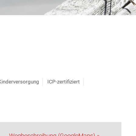
Kinderversorgung
ICP-zertifiziert
Wegbeschreibung (GoogleMaps) »