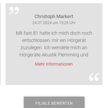
Christoph Markert
24.07.2024 um 15:26 Uhr
Mit fast 81 hatte ich mich doch noch
entschlossen, mir ein Hörgerät
zuzulegen. Ich wendete mich an
Hörgeräte Akustik Flemming und
Klingbeil, Filiale in der Frankfurter Allee
Mehr Informationen
56, bekam kurzfristig einen Termin und
mit Herrn Klette einen Fachmann, der
mich freundlich, sachlich und versiert
durch alle Tests führte und das richtige
Gerät für mich eingestellt hat.
FILIALE BEWERTEN
Meisterhaft. Und sehr zu empfehlen.