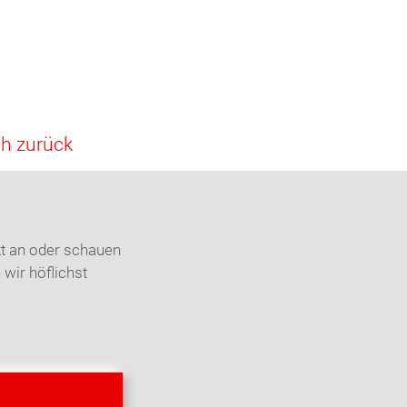
ch zurück
kt an oder schauen
 wir höflichst